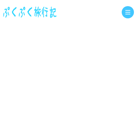
お
問
い
合
わ
せ