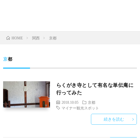
関西
京都
HOME
京都
らくがき寺として有名な単伝庵に
行ってみた
2018.10.05
京都
マイナー観光スポット
続きを読む