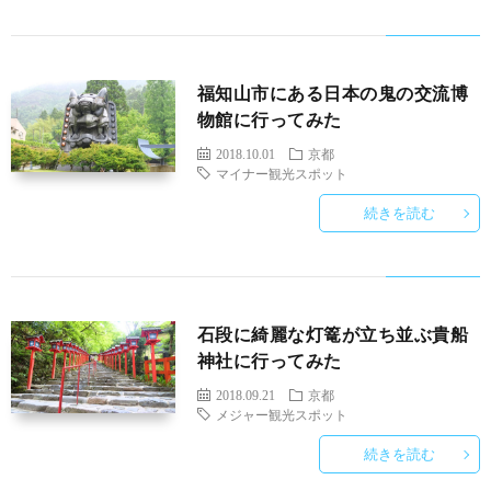
福知山市にある日本の鬼の交流博
物館に行ってみた
2018.10.01
京都
マイナー観光スポット
続きを読む
石段に綺麗な灯篭が立ち並ぶ貴船
神社に行ってみた
2018.09.21
京都
メジャー観光スポット
続きを読む