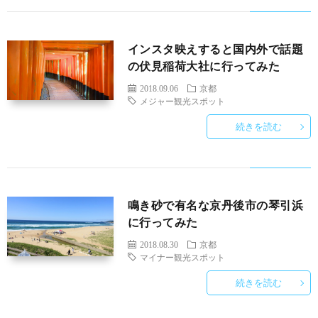
インスタ映えすると国内外で話題
の伏見稲荷大社に行ってみた
2018.09.06
京都
メジャー観光スポット
続きを読む
鳴き砂で有名な京丹後市の琴引浜
に行ってみた
2018.08.30
京都
マイナー観光スポット
続きを読む