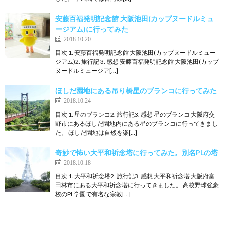
安藤百福発明記念館 大阪池田(カップヌードルミュ
ージアム)に行ってみた
2018.10.20
目次 1. 安藤百福発明記念館 大阪池田(カップヌードルミュー
ジアム)2. 旅行記 3. 感想 安藤百福発明記念館 大阪池田(カップ
ヌードルミュージア[…]
ほしだ園地にある吊り橋星のブランコに行ってみた
2018.10.24
目次 1. 星のブランコ2. 旅行記3. 感想 星のブランコ 大阪府交
野市にあるほしだ園地内にある星のブランコに行ってきまし
た。 ほしだ園地は自然を楽[…]
奇妙で怖い大平和祈念塔に行ってみた。別名PLの塔
2018.10.18
目次 1. 大平和祈念塔2. 旅行記3. 感想 大平和祈念塔 大阪府富
田林市にある大平和祈念塔に行ってきました。 高校野球強豪
校のPL学園で有名な宗教[…]