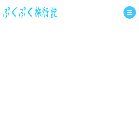
お
問
い
合
わ
せ