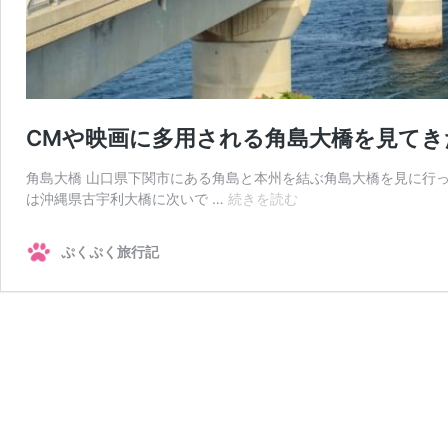
CMや映画に多用される角島大橋を見てき
角島大橋 山口県下関市にある角島と本州を結ぶ角島大橋を見に行
CM
は沖縄県古宇利大橋に次いで …
続きを読む
や
映
ぷくぷく旅行記
画
に
多
用
さ
れ
る
角
島