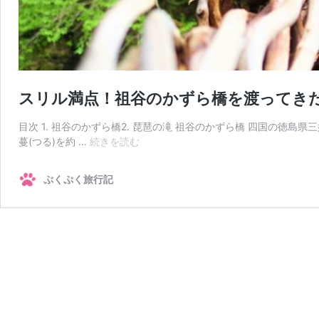
スリル満点！祖谷のかずら橋を渡ってき
目次 1. 祖谷のかずら橋2. 琵琶の滝 祖谷のかずら橋 四国の徳
ス
蔓(つる)を約 …
続きを読む
リ
ル
ぷくぷく旅行記
満
点！
祖
谷
の
か
ず
ら
橋