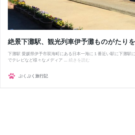
絶景下灘駅、観光列車伊予灘ものがたり
下灘駅 愛媛県伊予市双海町にある日本一海に１番近い駅に下灘駅
絶
でテレビなど様々なメディア …
続きを読む
景
下
ぷくぷく旅行記
灘
駅、
観
光
列
車
伊
予
灘